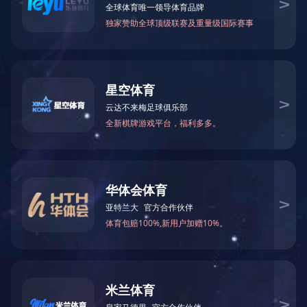
科研奖励
发表论文
发明专利
当前位置: 开云（中国）官方 >> 科学研究 >> 科研动态 >> 正文